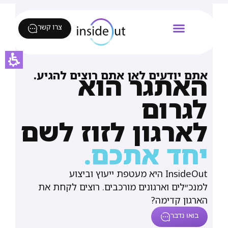
צרו קשר
אתם יודעים לאן אתם רוצים להגיע.
האתגר הוא
לגרום
לארגון לזוז לשם
יחד אתכם.​
InsideOut היא מעטפת ייעוץ וביצוע
למנכ״לים וארגונים מורכבים. רוצים לקחת את
הארגון קדימה?
בואו נדבר