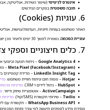
אינטרס לגיטימי
(שיפור השירות, אנליטיקה, אבט
חובה משפטית
במקרים הנדרשים
6. עוגיות (Cookies)
האתר משתמש בעוגיות חיוניות, העדפות/נגישות, אנליטיק
עוגיית הסכמה:
נשמרת למשך 30 ימים ולאחר מכן יוצג הבאנר מחדש ותידרש הסכמה נוספת.
7. כלים חיצוניים וספקי צד שלישי
Google Analytics 4
– ניתוח תנועה וביצועי א
Meta Pixel (Facebook/Instagram)
– מדי
LinkedIn Insight Tag
– מדידת קמפיינים בל
Hotjar
– מפות חום וניתוח חוויית משתמש.
מדינ
HubSpot
– ניהול לידים ו־CRM.
מדיניות פרטיות
ActiveCampaign
– אוטומציית שיווק ודיוור.
מד
Twilio
– שירותי תקשורת (SMS/קול).
מדיניות 
WhatsApp Business API
– תקשורת עם לקו
מסירת מידע לספקים תיעשה לפי צורך ותחת הסכמים מת