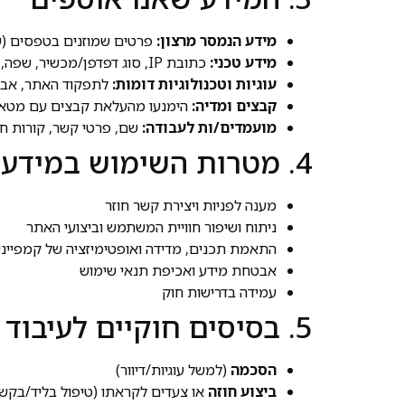
מידע הנמסר מרצון:
פרטים שמוזנים בטפסים (שם,
מידע טכני:
כתובת IP, סוג דפדפן/מכשיר, שפה, דפים שנצפו, זמני שהייה, פעולות באתר.
עוגיות וטכנולוגיות דומות:
לתפקוד האתר, אבטח
קבצים ומדיה:
הימנעו מהעלאת קבצים עם מטא־דאטה של
מועמדים/ות לעבודה:
שם, פרטי קשר, קורות חיי
4. מטרות השימוש במידע
מענה לפניות ויצירת קשר חוזר
ניתוח ושיפור חוויית המשתמש וביצועי האתר
התאמת תכנים, מדידה ואופטימיזציה של קמפייני
אבטחת מידע ואכיפת תנאי שימוש
עמידה בדרישות חוק
5. בסיסים חוקיים לעיבוד
הסכמה
(למשל עוגיות/דיוור)
ביצוע חוזה
או צעדים לקראתו (טיפול בליד/בקש