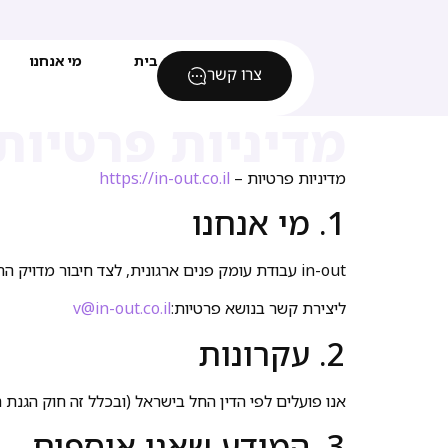
בית
מי אנחנו
צרו קשר
מדיניות פרטיות
מדיניות פרטיות –
https://in-out.co.il
1. מי אנחנו
in-out עבודת עומק פנים ארגונית, לצד חיבור מדויק החוצה לשיווק ולצמיחה. גורם חיצוני, נטרלי, שמחזיק אתכם פרספקטיבה וכיוון, ולא משאיר אתכם לבד עם האחריות.​
ליצירת קשר בנושא פרטיות:
v@in-out.co.il
2. עקרונות
אנו פועלים לפי הדין החל בישראל (ובכלל זה חוק הגנת הפרטיות והת
3. המידע שאנו אוספים